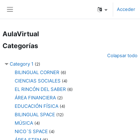
Salta al contenido principal
Acceder
Panel lateral
AulaVirtual
Categorías
Colapsar todo
Category 1
(2)
BILINGUAL CORNER
(6)
CIENCIAS SOCIALES
(4)
EL RINCÓN DEL SABER
(6)
ÁREA FINANCIERA
(2)
EDUCACIÓN FÍSICA
(4)
BILINGUAL SPACE
(12)
MÚSICA
(4)
NICO´S SPACE
(4)
ÁREA STEM