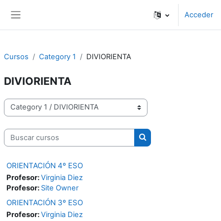
Salta al contenido principal
Acceder
Panel lateral
Cursos
Category 1
DIVIORIENTA
DIVIORIENTA
Categorías
Buscar cursos
Buscar cursos
ORIENTACIÓN 4º ESO
Profesor:
Virginia Diez
Profesor:
Site Owner
ORIENTACIÓN 3º ESO
Profesor:
Virginia Diez