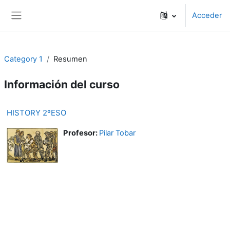
Salta al contenido principal
Acceder
Panel lateral
Category 1
Resumen
Información del curso
HISTORY 2ºESO
Profesor:
Pilar Tobar