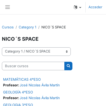
Salta al contenido principal
Acceder
Panel lateral
Cursos
Category 1
NICO´S SPACE
NICO´S SPACE
Categorías
Buscar cursos
Buscar cursos
MATEMÁTICAS 4ºESO
Profesor:
José Nicolas Ávila Martín
GEOLOGÍA 4ºESO
Profesor:
José Nicolas Ávila Martín
GEOLOGIA 3ºESO