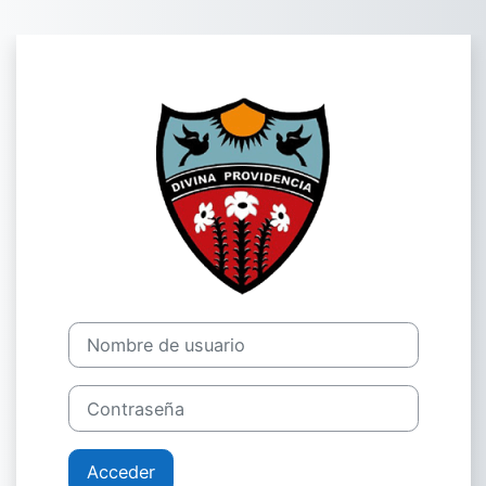
Salta al contenido principal
Entrar a AulaVi
Nombre de usuario
Contraseña
Acceder